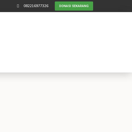
082216977326
DONASI SEKARANG