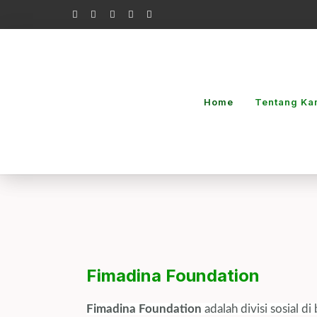
Lewati
ke
konten
Home
Tentang Ka
Fimadina Foundation
Fimadina Foundation
adalah divisi sosial 