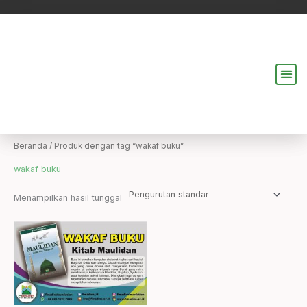
Lewati
ke
konten
Me
Beranda
/ Produk dengan tag “wakaf buku”
wakaf buku
Menampilkan hasil tunggal