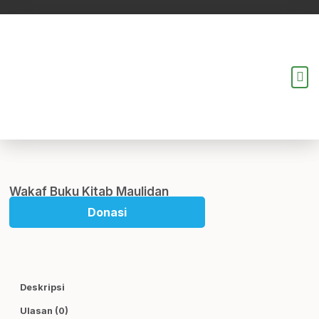
Lewati
ke
konten
Me
Wakaf Buku Kitab Maulidan
Donasi
Deskripsi
Ulasan (0)